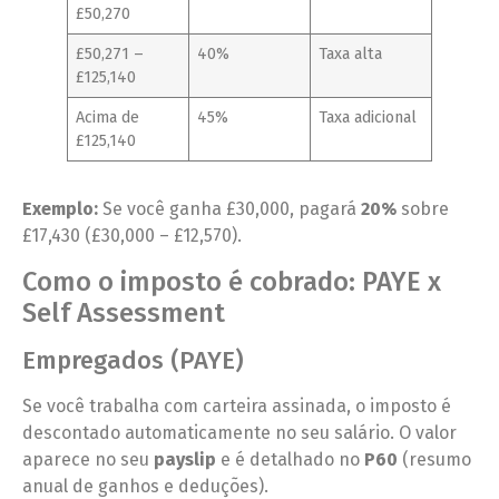
£50,270
£50,271 –
40%
Taxa alta
£125,140
Acima de
45%
Taxa adicional
£125,140
Exemplo:
Se você ganha £30,000, pagará
20%
sobre
£17,430 (£30,000 – £12,570).
Como o imposto é cobrado: PAYE x
Self Assessment
Empregados (PAYE)
Se você trabalha com carteira assinada, o imposto é
descontado automaticamente no seu salário. O valor
aparece no seu
payslip
e é detalhado no
P60
(resumo
anual de ganhos e deduções).