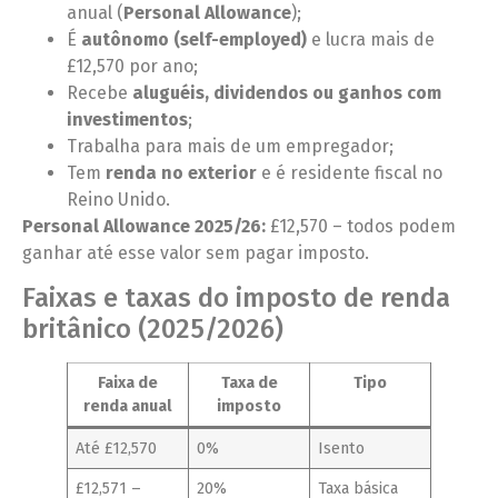
anual (
Personal Allowance
);
É
autônomo (self-employed)
e lucra mais de
£12,570 por ano;
Recebe
aluguéis, dividendos ou ganhos com
investimentos
;
Trabalha para mais de um empregador;
Tem
renda no exterior
e é residente fiscal no
Reino Unido.
Personal Allowance 2025/26:
£12,570 – todos podem
ganhar até esse valor sem pagar imposto.
Faixas e taxas do imposto de renda
britânico (2025/2026)
Faixa de
Taxa de
Tipo
renda anual
imposto
Até £12,570
0%
Isento
£12,571 –
20%
Taxa básica