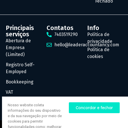
Fechado
Principais
Contatos
Info
serviços
7403519290
Política de
Abertura de
privacidade
hello@leaderaccountancy.com
Empresa
Política de
(Limited)
cookies
Registro Self-
Employed
Bookkeeping
VAT
Payroll
Nosso website coleta
Concordar e fechar
informações do seu dispositivo
e da sua navegação por meio de
cookies para permitir
funcionalidades como: melhorar
© Todos os direitos reservados