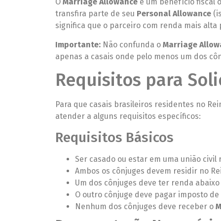
O
Marriage Allowance
é um benefício fiscal 
transfira parte de seu
Personal Allowance
(i
significa que o parceiro com renda mais alt
Importante:
Não confunda o
Marriage Allo
apenas a casais onde pelo menos um dos cônj
Requisitos para Soli
Para que casais brasileiros residentes no Re
atender a alguns requisitos específicos:
Requisitos Básicos
Ser casado ou estar em uma união civil 
Ambos os cônjuges devem residir no Re
Um dos cônjuges deve ter renda abaixo
O outro cônjuge deve pagar imposto de r
Nenhum dos cônjuges deve receber o
M