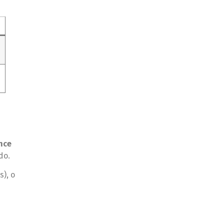
nce
do.
s), o