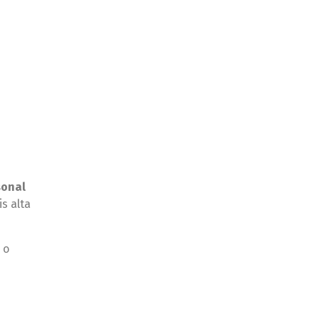
sonal
s alta
 o