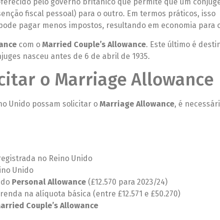
oferecido pelo governo britânico que permite que um cônjug
senção fiscal pessoal) para o outro. Em termos práticos, isso
a pode pagar menos impostos, resultando em economia para o
wance
com o
Married Couple’s Allowance
. Este último é dest
uges nasceu antes de 6 de abril de 1935.
citar o Marriage Allowance
ino Unido possam solicitar o
Marriage Allowance
, é necessár
registrada no Reino Unido
ino Unido
 do
Personal Allowance
(£12.570 para 2023/24)
enda na alíquota básica (entre £12.571 e £50.270)
arried Couple’s Allowance