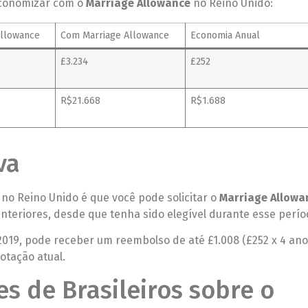
economizar com o
Marriage Allowance
no Reino Unido:
Allowance
Com Marriage Allowance
Economia Anual
£3.234
£252
R$21.668
R$1.688
va
 no Reino Unido é que você pode solicitar o
Marriage Allowa
anteriores, desde que tenha sido elegível durante esse perío
e 2019, pode receber um reembolso de até £1.008 (£252 x 4 ano
otação atual.
s de Brasileiros sobre o