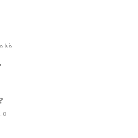
s leis
?
?
. O