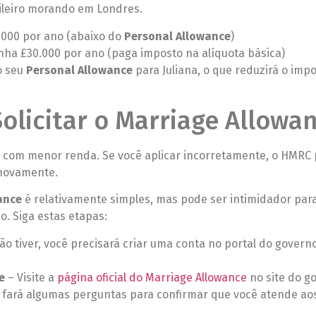
sileiro morando em Londres.
.000 por ano (abaixo do
Personal Allowance
)
anha £30.000 por ano (paga imposto na alíquota básica)
o seu
Personal Allowance
para Juliana, o que reduzirá o imp
olicitar o Marriage Allowa
ge com menor renda. Se você aplicar incorretamente, o HMRC
 novamente.
ance
é relativamente simples, mas pode ser intimidador pa
o. Siga estas etapas:
ão tiver, você precisará criar uma conta no portal do govern
e
– Visite a
página oficial do Marriage Allowance
no site do g
 fará algumas perguntas para confirmar que você atende ao