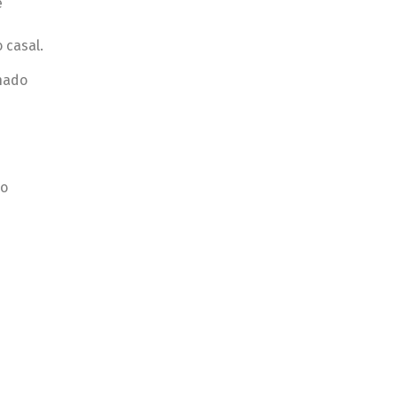
e
 casal.
inado
io