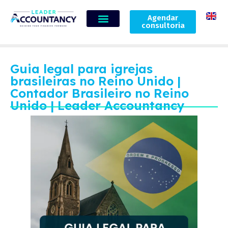
Agendar
consultoria
Guia legal para igrejas
brasileiras no Reino Unido |
Contador Brasileiro no Reino
Unido | Leader Accountancy