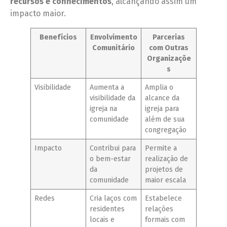
recursos e conhecimentos
, alcançando assim um
impacto maior.
Benefícios
Envolvimento
Parcerias
Comunitário
com Outras
Organizaçõe
s
Visibilidade
Aumenta a
Amplia o
visibilidade da
alcance da
igreja na
igreja para
comunidade
além de sua
congregação
Impacto
Contribui para
Permite a
o bem-estar
realização de
da
projetos de
comunidade
maior escala
Redes
Cria laços com
Estabelece
residentes
relações
locais e
formais com