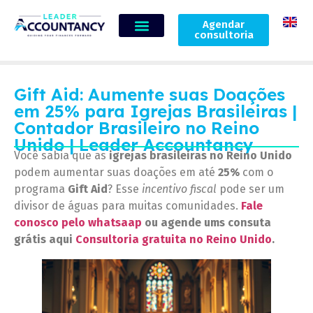
Agendar
consultoria
Gift Aid: Aumente suas Doações
em 25% para Igrejas Brasileiras |
Contador Brasileiro no Reino
Unido | Leader Accountancy
Você sabia que as
igrejas brasileiras no Reino Unido
podem aumentar suas doações em até
25%
com o
programa
Gift Aid
? Esse
incentivo fiscal
pode ser um
divisor de águas para muitas comunidades.
Fale
conosco pelo whatsaap
ou agende ums consuta
grátis aqui
Consultoria gratuita no Reino Unido
.