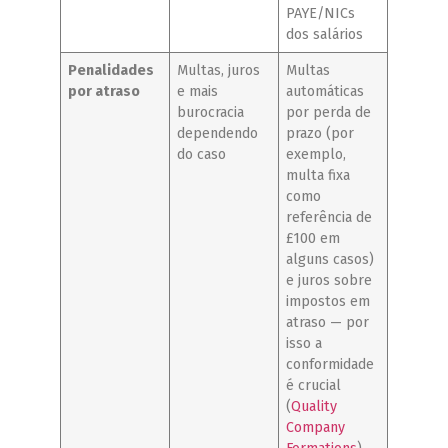
PAYE/NICs
dos salários
Penalidades
Multas, juros
Multas
por atraso
e mais
automáticas
burocracia
por perda de
dependendo
prazo (por
do caso
exemplo,
multa fixa
como
referência de
£100 em
alguns casos)
e juros sobre
impostos em
atraso — por
isso a
conformidade
é crucial
(
Quality
Company