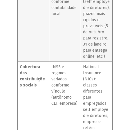
conforme
(self‑employe
contabilidade
d e diretores);
local
prazos mais
rígidos e
previsíveis (5
de outubro
para registro,
31 de janeiro
para entrega
online, etc.)
Cobertura
INSS e
National
das
regimes
Insurance
contribuiçõe
variados
(NICs):
s sociais
conforme
classes
vínculo
diferentes
(autônomo,
para
CLT, empresa)
empregados,
self‑employe
d e diretores;
empresas
retêm