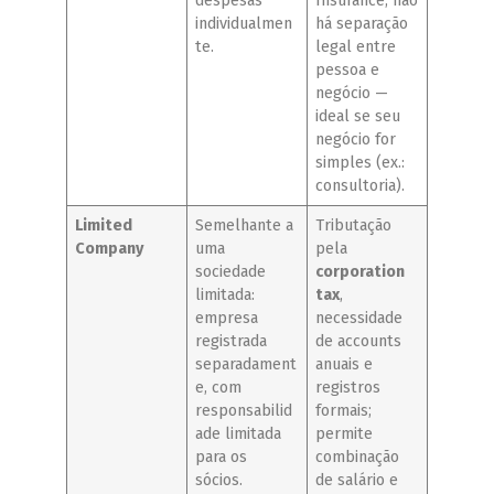
despesas
Insurance; não
individualmen
há separação
te.
legal entre
pessoa e
negócio —
ideal se seu
negócio for
simples (ex.:
consultoria).
Limited
Semelhante a
Tributação
Company
uma
pela
sociedade
corporation
limitada:
tax
,
empresa
necessidade
registrada
de accounts
separadament
anuais e
e, com
registros
responsabilid
formais;
ade limitada
permite
para os
combinação
sócios.
de salário e