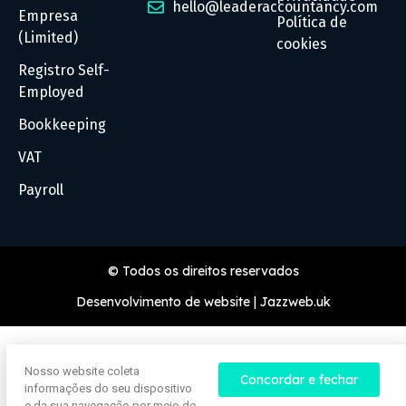
hello@leaderaccountancy.com
Empresa
Política de
(Limited)
cookies
Registro Self-
Employed
Bookkeeping
VAT
Payroll
© Todos os direitos reservados
Desenvolvimento de website | Jazzweb.uk
Nosso website coleta
Concordar e fechar
informações do seu dispositivo
e da sua navegação por meio de