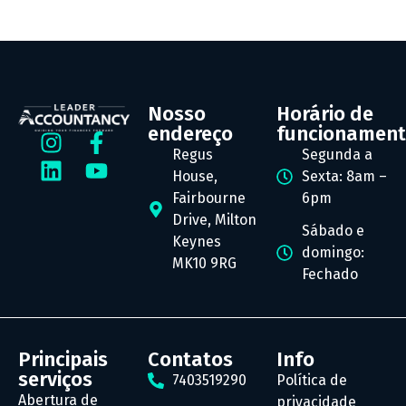
Nosso
Horário de
endereço
funcionamen
Regus
Segunda a
House,
Sexta: 8am –
Fairbourne
6pm
Drive, Milton
Sábado e
Keynes
domingo:
MK10 9RG
Fechado
Principais
Contatos
Info
serviços
7403519290
Política de
Abertura de
privacidade