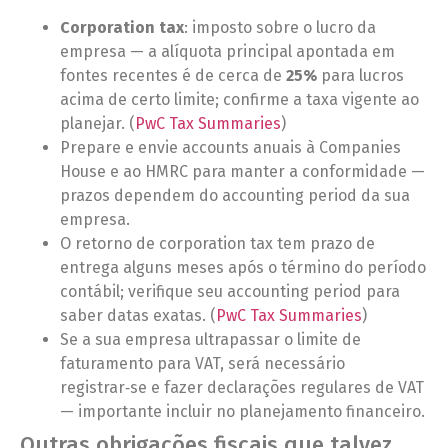
Corporation tax
: imposto sobre o lucro da
empresa — a alíquota principal apontada em
fontes recentes é de cerca de
25%
para lucros
acima de certo limite; confirme a taxa vigente ao
planejar. (
PwC Tax Summaries
)
Prepare e envie accounts anuais à Companies
House e ao HMRC para manter a conformidade —
prazos dependem do accounting period da sua
empresa.
O retorno de corporation tax tem prazo de
entrega alguns meses após o término do período
contábil; verifique seu accounting period para
saber datas exatas. (
PwC Tax Summaries
)
Se a sua empresa ultrapassar o limite de
faturamento para VAT, será necessário
registrar‑se e fazer declarações regulares de VAT
— importante incluir no planejamento financeiro.
Outras obrigações fiscais que talvez