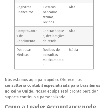
Registros
Extratos
Alta
Financeiros
bancários,
faturas,
recibos
Comprovante
Contracheque
Alta
s de
s, declarações
Rendimento
de renda
Despesas
Recibos de
Média
Médicas
consultas,
medicamento
s
Nós estamos aqui para ajudar. Oferecemos
consultoria contábil especializada para brasileiros
no Reino Unido
. Nossa equipe está pronta para dar
suporte contínuo e personalizado.
Como a Leader Accountancy pode