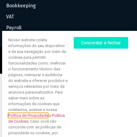
Bookkeeping
VAT
Payroll
Nosso website coleta
Concordar e fechar
informações do seu dispositivo
e da sua navegação por meio de
© Todos os direitos reservados
cookies para permitir
funcionalidades como: melhorar
Desenvolvimento de website | Jazzweb.uk
o funcionamento técnico das
páginas, mensurar a audiência
do website e oferecer produtos e
serviços relevantes por meio de
anúncios personalizados. Para
saber mais sobre as
informações de cookies que
coletamos, acesse a nossa
Política de Privacidade
e
Política
de Cookies
. Caso você não
concorde com as políticas de
privacidade ou cookies, por