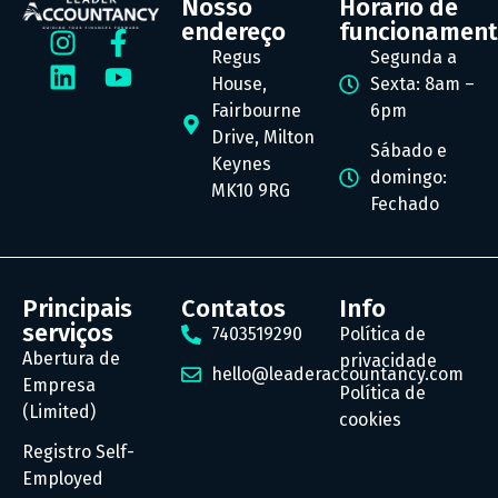
Nosso
Horário de
endereço
funcionamen
Regus
Segunda a
House,
Sexta: 8am –
Fairbourne
6pm
Drive, Milton
Sábado e
Keynes
domingo:
MK10 9RG
Fechado
Principais
Contatos
Info
serviços
7403519290
Política de
Abertura de
privacidade
hello@leaderaccountancy.com
Empresa
Política de
(Limited)
cookies
Registro Self-
Employed